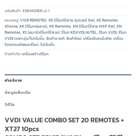
รหัสสินค้า:
XDKM00EN-2-1
หมวดหมู่:
VVDI REMOTES
,
XE (รีโมทไร้สาย ซุปเปอร์ ชิพ)
,
XE Remotes
,
Xhorse
,
XK (รีโมทต่อสาย)
,
XK Remotes
,
XN (รีโมทไร้สาย NXP ชิพ)
,
XN
Remotes
,
XS (สมาร์ทรีโมทไร้สาย)
,
รีโมท KD,VVDI,AUTEL
,
รีโมท VVDI
,
รีโมท
VVDI เฉพาะรุ่น/โปรโมช่ัน
,
สินค้าขายดี
,
สินค้าใหม่
,
เครื่องโคลนนิ่งชิพ
,
เครื่อง
โปรแกรมชิพและรีโมท
,
โปรโมชั่น
ป้ายกำกับ:
เครื่องสร้างรีโมท
คำอธิบาย
ข้อมูลเพิ่มเติม
วิดีโอ
VVDI VALUE COMBO SET 20 REMOTES +
XT27 10pcs