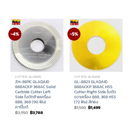
was:
is:
was:
is:
฿3,250.
฿2,699.
฿3,550.
฿3,199.
-4%
-5%
CUTTER-GLADAID
CUTTER-GLADAID
ZH-8811C GLADAID
GL-8823 GLADAID
888ACKP 368AC Solid
888ACKP 368AC HSS
Carbide Cutter Left
Cutter Right Side ใบตัด
Side ใบตัดซ้ายเครื่อง
ขวาเครื่อง 888, 368 HSS
888, 368 (90 ฟัน)
(72 ฟัน) สีทอง
คาร์ไบด์
Original
Current
฿
1,580
฿
1,499
price
price
Original
Current
฿
3,950
฿
3,788
was:
is:
price
price
฿1,580.
฿1,499.
was:
is:
฿3,950.
฿3,788.