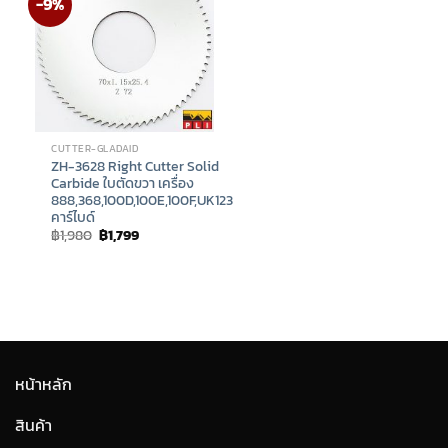
-9%
CUTTER-GLADAID
ZH-3628 Right Cutter Solid
Carbide ใบตัดขวา เครื่อง
888,368,100D,100E,100F,UK123
คาร์ไบด์
Original
Current
฿
1,980
฿
1,799
price
price
was:
is:
฿1,980.
฿1,799.
หน้าหลัก
สินค้า