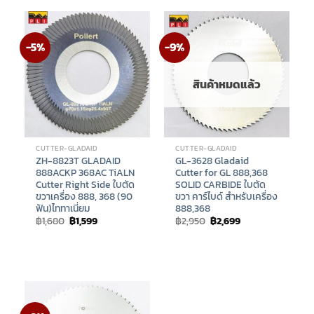
-5%
-9%
สินค้าหมดแล้ว
CUTTER-GLADAID
CUTTER-GLADAID
ZH-8823T GLADAID
GL-3628 Gladaid
888ACKP 368AC TiALN
Cutter for GL 888,368
Cutter Right Side ใบตัด
SOLID CARBIDE ใบตัด
ขวาเครื่อง 888, 368 (90
ขวา คาร์ไบด์ สำหรับเครื่อง
ฟัน)ไททาเนี่ยม
888,368
Original
Current
Original
Current
฿
1,680
฿
1,599
฿
2,950
฿
2,699
price
price
price
price
was:
is:
was:
is:
฿1,680.
฿1,599.
฿2,950.
฿2,699.