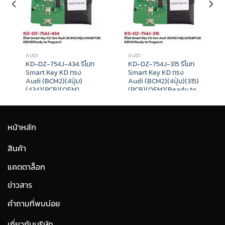
AUDI
AUDI
KD-DZ-754J-434 รีโมท
KD-DZ-754J-315 รีโมท
Smart Key KD ทรง
Smart Key KD ทรง
Audi (BCM2)(4ปุ่ม)
Audi (BCM2)(4ปุ่ม)(315)
(434)(PCB)(OEM)
(PCB)(OEM)(Ready to
(Ready to Program)
Program)
฿
980
฿
980
t
หน้าหลัก
9.
สินค้า
แคตตาล็อก
ข่าวสาร
คำถามที่พบบ่อย
เกี่ยวกับบริษัท