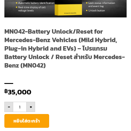
MN042-Battery Unlock/Reset for
Mercedes-Benz Vehicles (Mild Hybrid,
Plug-in Hybrid and EVs) – โปรแกรม
Battery Unlock / Reset สำหรับ Mercedes-
Benz (MN042)
35,000
฿
จำนวน MN042-Battery Unlock/Reset for Mercedes-Benz Vehicles
-
+
หยิบใส่ตะกร้า