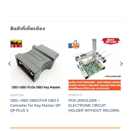
สินค้าที่เกี่ยวข้อง
ADAPTER
DTDAUTO
OBS-OBD OBDSTAR OBD II
PCB UNSOLDER –
ต่อ
Conneter for Key Master DP
ELECTRONIC CIRCUIT
ย
DP PLUS 5
HOLDER WITHOUT WELDING
฿
450
฿
5,588