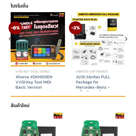
โปรโมชั่น
-8%
-3%
VVDI KEY TOOL SERIES
ABRITES SOFTWARES
Xhorse XDKMD0EN
AVDI Abrites FULL
VVDI Key Tool MIDI
Package for
Basic Version
Mercedes-Benz –
Supports IMMO and
เครื่องวิเคราะห์และ
TPMS Function +
โปรแกรมรถยนต์ระดับมือ
Adapter for read isuzu
อาชีพ Mercedes-Benz
สินค้าใหม่
pincode Bundle Set
FULL Package
nt
Price
Original
Current
฿
26,588
–
฿
33,588
฿
410,000
฿
398,888
range:
price
price
9.
฿26,588
was:
is:
through
฿410,000.
฿398,888.
฿33,588