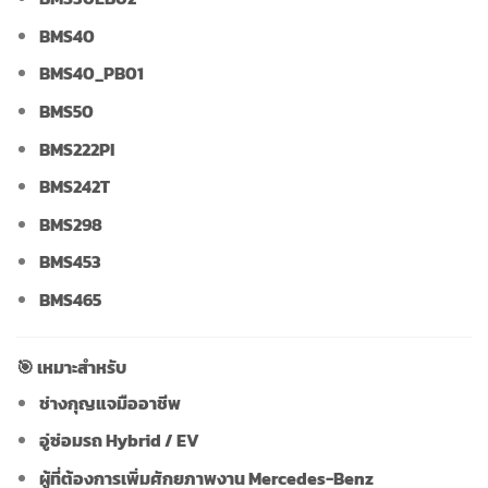
BMS40
BMS40_PB01
BMS50
BMS222PI
BMS242T
BMS298
BMS453
BMS465
🎯 เหมาะสำหรับ
ช่างกุญแจมืออาชีพ
อู่ซ่อมรถ Hybrid / EV
ผู้ที่ต้องการเพิ่มศักยภาพงาน Mercedes-Benz