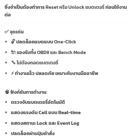
ซึ่งจำเป็นต้องทำการ
Reset หรือ Unlock แบตเตอรี่
ก่อนใช้งาน
ต่อ
✅ จุดเด่น
🔓 ปลดล็อคแบตแบบ
One-Click
🔌 รองรับทั้ง
OBDII และ Bench Mode
🔧
ไม่ต้องถอดแบตเตอรี่
⚡ ทำงานเร็ว ปลอดภัย เหมาะกับงานมืออาชีพ
🧠 ฟังก์ชันการทำงาน
ตรวจจับแบตเตอรี่อัตโนมัติ
แสดงแรงดัน Cell แบบ Real-time
แสดงสถานะ Lock และ Event Log
ปลดล็อคผ่านปุ่มคำสั่ง