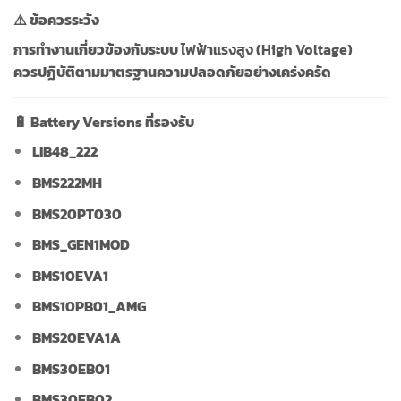
⚠️ ข้อควรระวัง
การทำงานเกี่ยวข้องกับระบบ
ไฟฟ้าแรงสูง (High Voltage)
ควรปฏิบัติตามมาตรฐานความปลอดภัยอย่างเคร่งครัด
🔋 Battery Versions ที่รองรับ
LIB48_222
BMS222MH
BMS20PT030
BMS_GEN1MOD
BMS10EVA1
BMS10PB01_AMG
BMS20EVA1A
BMS30EB01
BMS30EB02