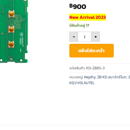
900
฿
New Arrival 2023
มีสินค้าอยู่ 17
จำนวน KD ZB Smart key ZB65-3
-
+
หยิบใส่ตะกร้า
รหัสสินค้า:
KD-ZB65-3
หมวดหมู่:
Keydiy
,
ZB KD สมาร์ทรีโมท
,
KD,VVDI,AUTEL