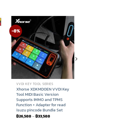
-8%
VVDI KEY TOOL SERIES
Xhorse XDKMD0EN VVDI Key
Tool MIDI Basic Version
Supports IMMO and TPMS
Function + Adapter for read
isuzu pincode Bundle Set
Price
฿
26,588
–
฿
33,588
range:
฿26,588
through