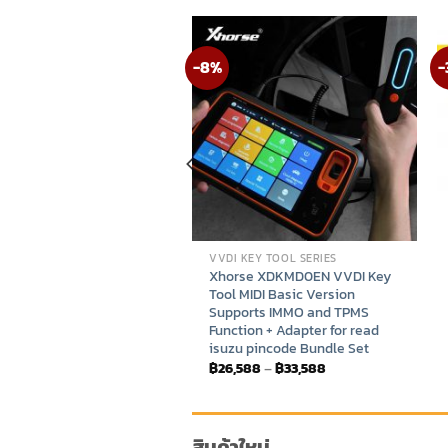
-8%
-
-IN
VVDI KEY TOOL SERIES
Key tool / Mini OBD /
Xhorse XDKMD0EN VVDI Key
Key Tool แลก key tool
Tool MIDI Basic Version
เพียง 22,999 บาท VVDI
Supports IMMO and TPMS
ol รุ่นเก่า เปลี่ยนเป็น KEY
Function + Adapter for read
IDI รุ่นใหม่
isuzu pincode Bundle Set
Original
Current
Price
500
฿
22,999
฿
26,588
–
฿
33,588
price
price
range:
was:
is:
฿26,588
฿26,500.
฿22,999.
through
฿33,588
สินค้าใหม่