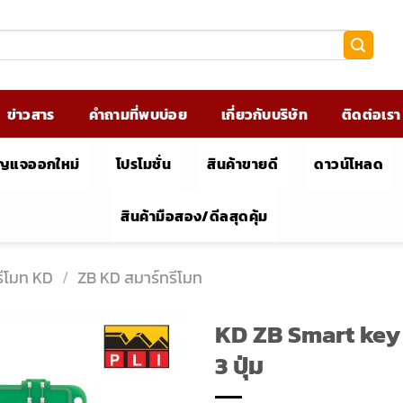
ข่าวสาร
คำถามที่พบบ่อย
เกี่ยวกับบริษัท
ติดต่อเรา
ุญแจออกใหม่
โปรโมชั่น
สินค้าขายดี
ดาวน์โหลด
สินค้ามือสอง/ดีลสุดคุ้ม
รีโมท KD
/
ZB KD สมาร์ทรีโมท
KD ZB Smart key
3 ปุ่ม