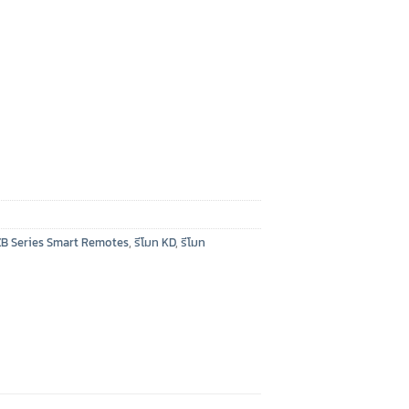
 ทรง Mitsubishi 3 ปุ่ม ชิ้น
ZB Series Smart Remotes
,
รีโมท KD
,
รีโมท