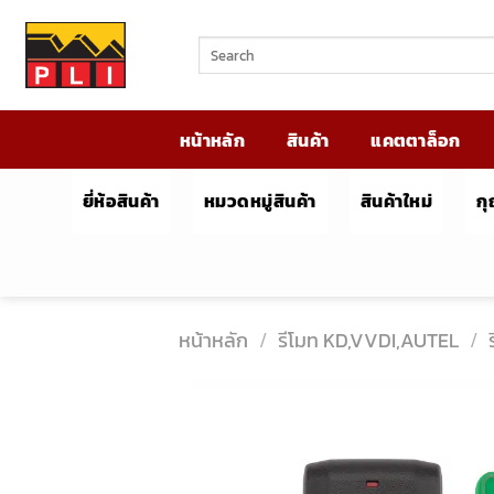
Skip
to
ค้นหา:
content
หน้าหลัก
สินค้า
แคตตาล็อก
ยี่ห้อสินค้า
หมวดหมู่สินค้า
สินค้าใหม่
ก
หน้าหลัก
/
รีโมท KD,VVDI,AUTEL
/