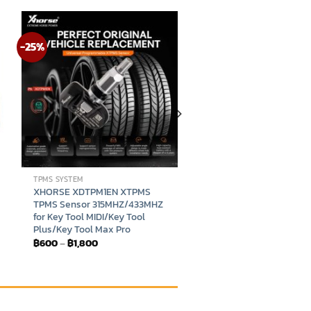
-25%
TPMS SYSTEM
XHORSE XDTPM1EN XTPMS
TPMS Sensor 315MHZ/433MHZ
for Key Tool MIDI/Key Tool
Plus/Key Tool Max Pro
Price
฿
600
–
฿
1,800
range:
฿600
through
฿1,800