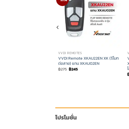
VVDI REMOTES
VVDI Remote XKAU22EN XK (รีโมท
des BE 2Button
ต่อสาย) แทน XKAU02EN
Price
0
–
฿
5,600
range:
ไ
Original
Current
฿
275
฿
245
฿1,500
price
price
through
was:
is:
฿5,600
฿275.
฿245.
โปรโมชั่น