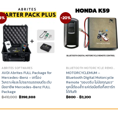
3%
-20%
ABRITES SOFTWARES
BLUETOOTH MOTORCYCLE REMOTE
AVDI Abrites FULL Package for
MOTORCYCLEMUM –
Mercedes-Benz – เครื่อง
Bluetooth Digital Motorcycle
วิเคราะห์และโปรแกรมรถยนต์ระดับ
Remote “ของจริง ไม่ง้อกุญแจ”
มืออาชีพ Mercedes-Benz FULL
ยุคนี้ต้องล้ำ! แค่ต่อมือถือก็สตาร์ท
Package
ได้ทันที!
Original
Current
Price
฿
410,000
฿
398,888
฿
800
–
฿
3,200
price
price
range:
was:
is:
฿800
฿410,000.
฿398,888.
through
฿3,200