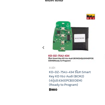
-IN
AUDI
0 / Key Master (รุ่น
KD-DZ-754J-434 รีโมท Smart
/ Key Master DP แลก key
Key KD ทรง Audi (BCM2)
idi เพียง 20,999 บาท
(4ปุ่ม)(434)(PCB)(OEM)
รุ่นเก่า เปลี่ยนเป็น KEY
(Ready to Program)
IDI รุ่นใหม่
฿
980
Original
Current
00
฿
20,999
price
price
was:
is:
฿26,500.
฿20,999.