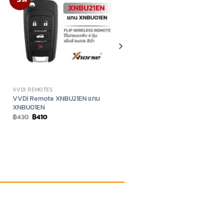
VVDI REMOTES
VVDI Remote XNBU21EN แทน
XNBU01EN
Original
Current
฿
430
฿
410
price
price
was:
is:
฿430.
฿410.