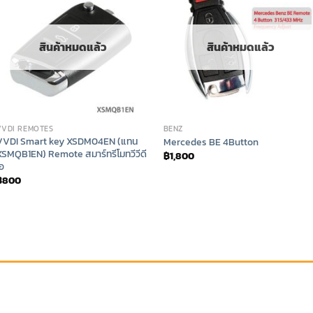
สินค้าหมดแล้ว
สินค้าหมดแล้ว
VVDI REMOTES
BENZ
VVDI Smart key XSDM04EN (แทน
Mercedes BE 4Button
XSMQB1EN) Remote สมาร์ทรีโมทวีวีดี
฿
1,800
อ
฿
800