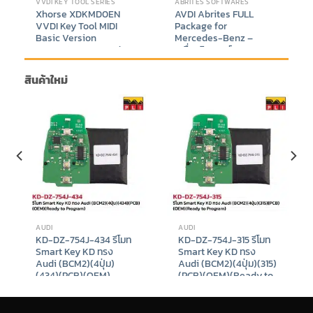
VVDI KEY TOOL SERIES
ABRITES SOFTWARES
Xhorse XDKMD0EN
AVDI Abrites FULL
VVDI Key Tool MIDI
Package for
Basic Version
Mercedes-Benz –
Supports IMMO and
เครื่องวิเคราะห์และ
TPMS Function +
โปรแกรมรถยนต์ระดับมือ
Adapter for read isuzu
อาชีพ Mercedes-Benz
สินค้าใหม่
pincode Bundle Set
FULL Package
nt
Price
Original
Current
฿
26,588
–
฿
33,588
฿
410,000
฿
398,888
range:
price
price
9.
฿26,588
was:
is:
through
฿410,000.
฿398,888.
฿33,588
AUDI
AUDI
KD-DZ-754J-434 รีโมท
KD-DZ-754J-315 รีโมท
Smart Key KD ทรง
Smart Key KD ทรง
Audi (BCM2)(4ปุ่ม)
Audi (BCM2)(4ปุ่ม)(315)
(434)(PCB)(OEM)
(PCB)(OEM)(Ready to
(Ready to Program)
Program)
฿
980
฿
980
t